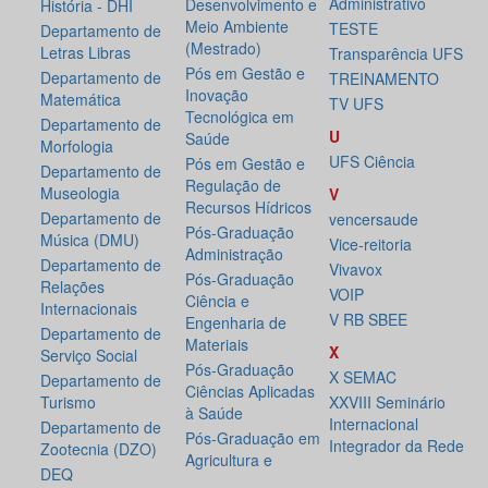
Administrativo
Desenvolvimento e
História - DHI
Meio Ambiente
TESTE
Departamento de
(Mestrado)
Letras Libras
Transparência UFS
Pós em Gestão e
Departamento de
TREINAMENTO
Inovação
Matemática
TV UFS
Tecnológica em
Departamento de
U
Saúde
Morfologia
UFS Ciência
Pós em Gestão e
Departamento de
Regulação de
Museologia
V
Recursos Hídricos
Departamento de
vencersaude
Pós-Graduação
Música (DMU)
Vice-reitoria
Administração
Departamento de
Vivavox
Pós-Graduação
Relações
VOIP
Ciência e
Internacionais
V RB SBEE
Engenharia de
Departamento de
Materiais
X
Serviço Social
Pós-Graduação
X SEMAC
Departamento de
Ciências Aplicadas
Turismo
XXVIII Seminário
à Saúde
Internacional
Departamento de
Pós-Graduação em
Integrador da Rede
Zootecnia (DZO)
Agricultura e
DEQ