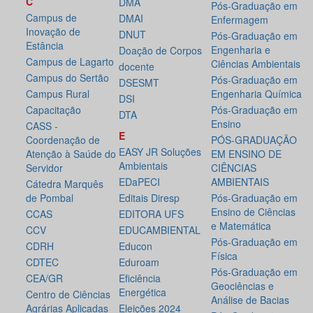
C
DMA
Pós-Graduação em
Campus de
DMAI
Enfermagem
Inovação de
DNUT
Pós-Graduação em
Estância
Engenharia e
Doação de Corpos
Campus de Lagarto
Ciências Ambientais
docente
Campus do Sertão
Pós-Graduação em
DSESMT
Campus Rural
Engenharia Química
DSI
Capacitação
Pós-Graduação em
DTA
Ensino
CASS -
E
Coordenação de
PÓS-GRADUAÇÃO
EASY JR Soluções
Atenção à Saúde do
EM ENSINO DE
Ambientais
Servidor
CIÊNCIAS
EDaPECI
AMBIENTAIS
Cátedra Marquês
de Pombal
Editais Diresp
Pós-Graduação em
Ensino de Ciências
CCAS
EDITORA UFS
e Matemática
CCV
EDUCAMBIENTAL
Pós-Graduação em
CDRH
Educon
Física
CDTEC
Eduroam
Pós-Graduação em
CEA/GR
Eficiência
Geociências e
Energética
Centro de Ciências
Análise de Bacias
Agrárias Aplicadas
Eleições 2024