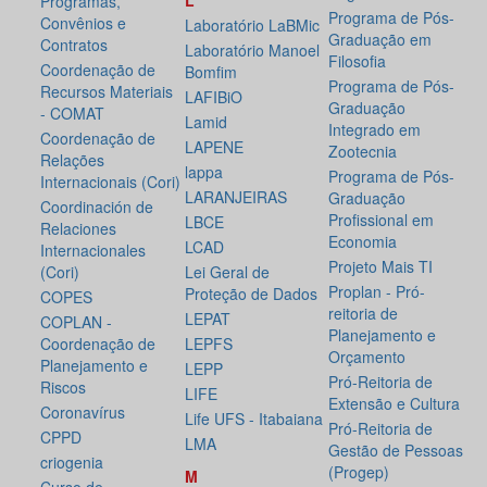
L
Programas,
Programa de Pós-
Convênios e
Laboratório LaBMic
Graduação em
Contratos
Laboratório Manoel
Filosofia
Coordenação de
Bomfim
Programa de Pós-
Recursos Materiais
LAFIBiO
Graduação
- COMAT
Lamid
Integrado em
Coordenação de
LAPENE
Zootecnia
Relações
lappa
Programa de Pós-
Internacionais (Cori)
LARANJEIRAS
Graduação
Coordinación de
Profissional em
LBCE
Relaciones
Economia
LCAD
Internacionales
Projeto Mais TI
(Cori)
Lei Geral de
Proplan - Pró-
Proteção de Dados
COPES
reitoria de
LEPAT
COPLAN -
Planejamento e
Coordenação de
LEPFS
Orçamento
Planejamento e
LEPP
Pró-Reitoria de
Riscos
LIFE
Extensão e Cultura
Coronavírus
Life UFS - Itabaiana
Pró-Reitoria de
CPPD
LMA
Gestão de Pessoas
criogenia
(Progep)
M