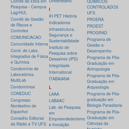
Universitário
Comitê de Ética em
QUÍMICOS
Pesquisa - Campus
CONTROLADOS
I
Lag/HUL
UFS
IH PET História
Comitê de Gestão
PROERA
Indicadores
de Riscos e
PROEST
Infraestrutura,
Controles
PROGRAD
Segurança e
COMUNICACAO
Programa de
Sustentabilidade
Comunidade Interna
Gestão e
Instituto de
Cond. de Labs.
Desempenho
Pesquisa sobre
Integrados de Física
Programa de Pós-
Desastres (IPD)
e Química
Graduação em
Integridade
Condomínio de
Antropologia
International
Laboratórios
Programa de Pós-
ITABAIANA
MultiLab
Graduação em
Condomínios
Arqueologia
L
CONEDUC
Programa de Pós-
LAAA
graduação em
Congresso
LABAAC
Biologia Parasitaria
Nordestino de
Lab. de Pesquisa
Espanhol
Programa de Pós-
em
Graduação em
Conselho Editorial
Empreendedorismo
Ciências da
da Rádio e TV UFS
e Inovação