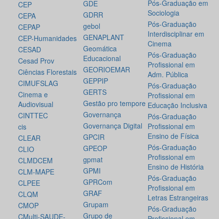
Pós-Graduação em
GDE
CEP
Sociologia
GDRR
CEPA
Pós-Graduação
gebol
CEPAP
Interdisciplinar em
GENAPLANT
CEP-Humanidades
Cinema
Geomática
CESAD
Pós-Graduação
Educacional
Cesad Prov
Profissional em
GEORIOEMAR
Ciências Florestais
Adm. Pública
GEPPIP
CIMUFSLAG
Pós-Graduação
GERTS
Cinema e
Profissional em
Gestão pro tempore
Audiovisual
Educação Inclusiva
Governança
CINTTEC
Pós-Graduação
Governança Digital
Profissional em
cis
Ensino de Física
GPCIR
CLEAR
Pós-Graduação
GPEOP
CLIO
Profissional em
gpmat
CLMDCEM
Ensino de História
GPMI
CLM-MAPE
Pós-Graduação
GPRCom
CLPEE
Profissional em
GRAF
CLQM
Letras Estrangeiras
Grupam
CMOP
Pós-Graduação
Grupo de
CMulti-SAUDE-
Profissional em