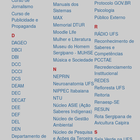
Curso de
Protocolo GOV.BR
Manuais dos
Jornalismo
Psicologia
Sistemas
Curso de
Público Externo
MAX
Publicidade e
Memorial DTUR
Propaganda
R
Moodle Life
RÁDIO UFS
D
Mulher e Literatura
Reconhecimento de
DAGEO
Museu do Homem
Saberes e
DBCI
Sergipano - MUHSE
Competências
DBI
Música e Sociedade
PCCTAE
DCC
Recredenciamento
N
DCCI
Institucional
NEPRIN
DCS
REDES
Neuroanatomia UFS
DEAM
Refloresta UFS
NIPPEC Itabaiana
DEC
Reitoria
NTU
DECAT
Renaesp-SE
Núcleo ASIE (Ação
DEE
RESUN
Saberes Indígenas)
DEF
Rota Sergipana de
Núcleo de Gestão
DEL
Avicultura Caipira
Ambiental
DEN
Núcleo de Pesquisa
S
Departamento de
e Ações da Terceira
Sala Verde na UFS