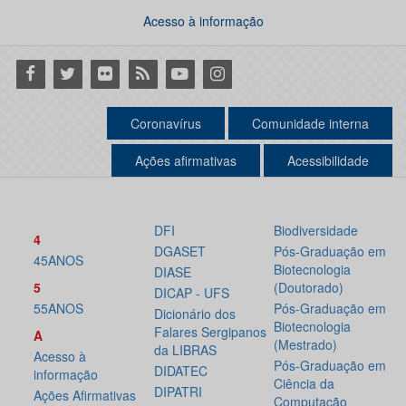
Acesso à informação
Facebook
Twitter
Flickr
RSS
Youtube
Instagram
Coronavírus
Comunidade interna
Ações afirmativas
Acessibilidade
DFI
Biodiversidade
4
DGASET
Pós-Graduação em
45ANOS
Biotecnologia
DIASE
5
(Doutorado)
DICAP - UFS
55ANOS
Pós-Graduação em
Dicionário dos
Biotecnologia
Falares Sergipanos
A
(Mestrado)
da LIBRAS
Acesso à
Pós-Graduação em
DIDATEC
informação
Ciência da
DIPATRI
Ações Afirmativas
Computação