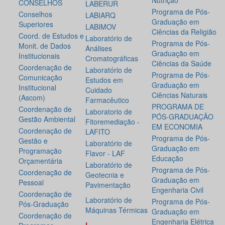
Nutrição
CONSELHOS
LABERUR
Programa de Pós-
Conselhos
LABIARQ
Graduação em
Superiores
LABIMOV
Ciências da Religião
Coord. de Estudos e
Laboratório de
Programa de Pós-
Monit. de Dados
Análises
Graduação em
Institucionais
Cromatográficas
Ciências da Saúde
Coordenação de
Laboratório de
Programa de Pós-
Comunicação
Estudos em
Graduação em
Institucional
Cuidado
Ciências Naturais
(Ascom)
Farmacêutico
PROGRAMA DE
Coordenação de
Laboratorio de
PÓS-GRADUAÇÃO
Gestão Ambiental
Fitoremediação -
EM ECONOMIA
Coordenação de
LAFITO
Programa de Pós-
Gestão e
Laboratório de
Graduação em
Programação
Flavor - LAF
Educação
Orçamentária
Laboratório de
Programa de Pós-
Coordenação de
Geotecnia e
Graduação em
Pessoal
Pavimentação
Engenharia Civil
Coordenação de
Laboratório de
Programa de Pós-
Pós-Graduação
Máquinas Térmicas
Graduação em
Coordenação de
Engenharia Elétrica