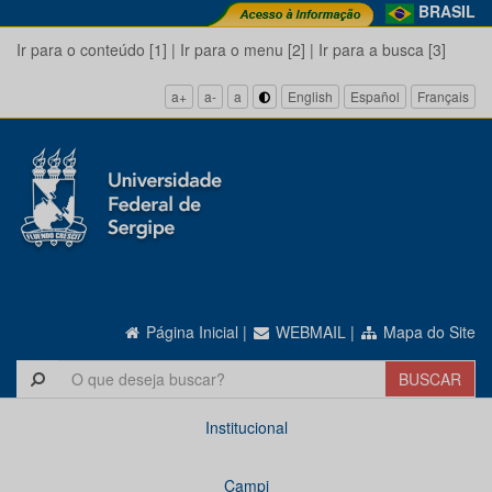
BRASIL
Ir para o conteúdo [1]
|
Ir para o menu [2]
|
Ir para a busca [3]
a+
a-
a
English
Español
Français
Página Inicial
|
WEBMAIL
|
Mapa do Site
Institucional
Campi