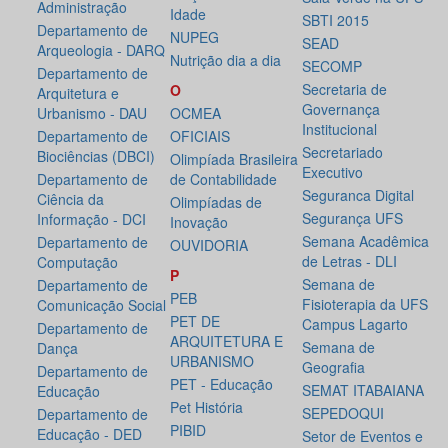
Administração
Idade
SBTI 2015
Departamento de
NUPEG
SEAD
Arqueologia - DARQ
Nutrição dia a dia
SECOMP
Departamento de
Secretaria de
O
Arquitetura e
Governança
Urbanismo - DAU
OCMEA
Institucional
Departamento de
OFICIAIS
Secretariado
Biociências (DBCI)
Olimpíada Brasileira
Executivo
Departamento de
de Contabilidade
Seguranca Digital
Ciência da
Olimpíadas de
Segurança UFS
Informação - DCI
Inovação
Semana Acadêmica
Departamento de
OUVIDORIA
de Letras - DLI
Computação
P
Semana de
Departamento de
PEB
Fisioterapia da UFS
Comunicação Social
PET DE
Campus Lagarto
Departamento de
ARQUITETURA E
Semana de
Dança
URBANISMO
Geografia
Departamento de
PET - Educação
SEMAT ITABAIANA
Educação
Pet História
SEPEDOQUI
Departamento de
PIBID
Educação - DED
Setor de Eventos e