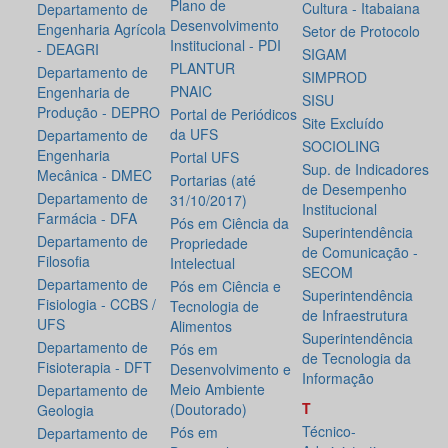
Plano de
Cultura - Itabaiana
Departamento de
Desenvolvimento
Engenharia Agrícola
Setor de Protocolo
Institucional - PDI
- DEAGRI
SIGAM
PLANTUR
Departamento de
SIMPROD
PNAIC
Engenharia de
SISU
Produção - DEPRO
Portal de Periódicos
Site Excluído
da UFS
Departamento de
SOCIOLING
Engenharia
Portal UFS
Sup. de Indicadores
Mecânica - DMEC
Portarias (até
de Desempenho
Departamento de
31/10/2017)
Institucional
Farmácia - DFA
Pós em Ciência da
Superintendência
Departamento de
Propriedade
de Comunicação -
Filosofia
Intelectual
SECOM
Departamento de
Pós em Ciência e
Superintendência
Fisiologia - CCBS /
Tecnologia de
de Infraestrutura
UFS
Alimentos
Superintendência
Departamento de
Pós em
de Tecnologia da
Fisioterapia - DFT
Desenvolvimento e
Informação
Meio Ambiente
Departamento de
T
(Doutorado)
Geologia
Técnico-
Pós em
Departamento de