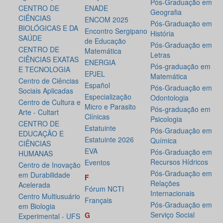
Pós-Graduação em
CENTRO DE
ENADE
Geografia
CIÊNCIAS
ENCOM 2025
Pós-Graduação em
BIOLÓGICAS E DA
Encontro Sergipano
História
SAÚDE
de Educação
Pós-Graduação em
CENTRO DE
Matemática
Letras
CIÊNCIAS EXATAS
ENERGIA
Pós-graduação em
E TECNOLOGIA
EPJEL
Matemática
Centro de Ciências
Español
Pós-Graduação em
Sociais Aplicadas
Especialização
Odontologia
Centro de Cultura e
Micro e Parasito
Pós-graduação em
Arte - Cultart
Clínicas
Psicologia
CENTRO DE
Estatuinte
Pós-Graduação em
EDUCAÇÃO E
Estatuinte 2026
Química
CIÊNCIAS
EVA
Pós-Graduação em
HUMANAS
Recursos Hídricos
Eventos
Centro de Inovação
Pós-Graduação em
em Durabilidade
F
Relações
Acelerada
Fórum NCTI
Internacionais
Centro Multiusuário
Français
Pós-Graduação em
em Biologia
Serviço Social
G
Experimental - UFS