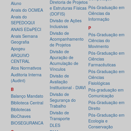
Diretoria de Projetos
Aluno
Pós-Graduação em
e Estruturas Físicas
Anais do OCMEA
Ciências da
(DOFIS)
Anais do
Informação
Divisão de Ações
SEPEDOQUI
Inclusivas
P
ANAIS EDaPECI
Divisão de
Pós-Graduação em
Anais Semana
Acompanhamento
Ciências do
Geografia
de Projetos
Movimento
Apogeu
Divisão de
Pós-Graduação em
ARQUIVO
Apuração de
Ciências
CENTRAL
Acumulação de
Farmacêuticas
Atos Normativos
Vínculos
Pós-Graduação em
Auditoria Interna
Divisão de
Ciências
(Audint)
Avaliação
Fisiológicas
Institucional - DIAVI
B
Pós-graduação em
Divisão de
Comunicação
Balanço Mandato
Segurança do
Pós-Graduação em
Biblioteca Central
Trabalho
Direito
Bibliotecas
Divisão de
Pós-Graduação em
BioChaves
Transporte
Ecologia e
BIOSEGURANCA
DLES
Conservação