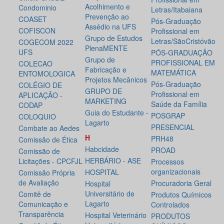
Acolhimento e
Condominio
Letras/Itabaiana
Prevenção ao
COASET
Pós-Graduação
Assédio na UFS
COFISCON
Profissional em
Grupo de Estudos
Letras/SãoCristóvão
COGECOM 2022
PlenaMENTE
UFS
PÓS-GRADUAÇÃO
Grupo de
PROFISSIONAL EM
COLECAO
Fabricação e
MATEMÁTICA
ENTOMOLOGICA
Projetos Mecânicos
Pós-Graduação
COLÉGIO DE
GRUPO DE
Profissional em
APLICAÇÃO -
MARKETING
Saúde da Família
CODAP
Guia do Estudante -
POSGRAP
COLOQUIO
Lagarto
PRESENCIAL
Combate ao Aedes
H
PRH48
Comissão de Ética
Habcidade
PROAD
Comissão de
HERBÁRIO - ASE
Licitações - CPCFJL
Processos
organizacionais
HOSPITAL
Comissão Própria
de Avaliação
Procuradoria Geral
Hospital
Universitário de
Comitê de
Produtos Químicos
Lagarto
Comunicação e
Controlados
Transparência
Hospital Veterinário
PRODUTOS