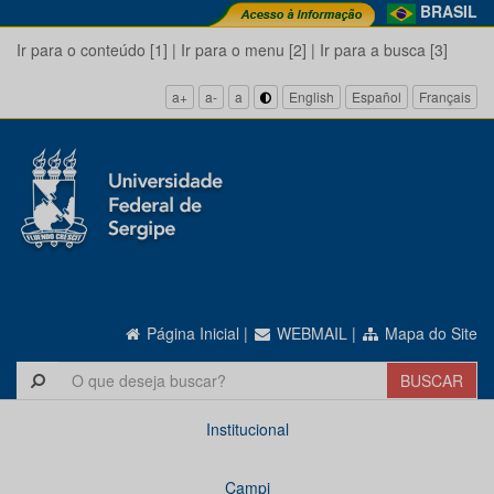
BRASIL
Ir para o conteúdo [1]
|
Ir para o menu [2]
|
Ir para a busca [3]
a+
a-
a
English
Español
Français
Página Inicial
|
WEBMAIL
|
Mapa do Site
Institucional
Campi