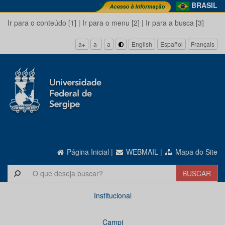
BRASIL
Ir para o conteúdo [1]
|
Ir para o menu [2]
|
Ir para a busca [3]
a+
a-
a
English
Español
Français
Página Inicial
|
WEBMAIL
|
Mapa do Site
Institucional
Campi