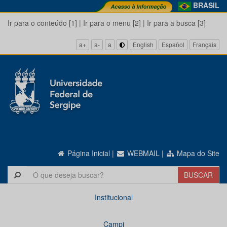
BRASIL
Ir para o conteúdo [1]
|
Ir para o menu [2]
|
Ir para a busca [3]
a+
a-
a
English
Español
Français
Página Inicial
|
WEBMAIL
|
Mapa do Site
Institucional
Campi