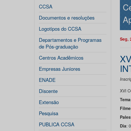
Ce
CCSA
Ap
Documentos e resoluções
Logotipos do CCSA
Seg, 
Departamentos e Programas
de Pós-graduação
XV
Centros Acadêmicos
IN
Empresas Juniores
Inscr
ENADE
Discente
XVI 
Tema
Extensão
Filme
Pesquisa
Pales
PUBLICA CCSA
Dia
: 