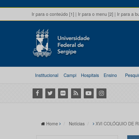
Ir para o conteúdo [1]
|
Ir para o menu [2]
|
Ir para a b
Institucional
Campi
Hospitais
Ensino
Pesqui
Facebook
Twitter
Flickr
RSS
Youtube
Instagram
Home
Notícias
XVI COLÓQUIO DE 