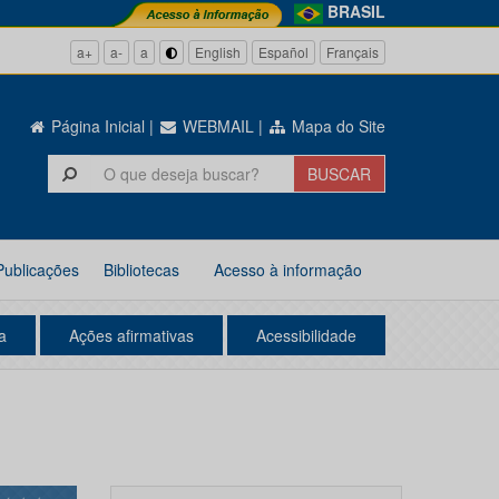
BRASIL
a+
a-
a
English
Español
Français
Página Inicial
|
WEBMAIL
|
Mapa do Site
Publicações
Bibliotecas
Acesso à informação
a
Ações afirmativas
Acessibilidade