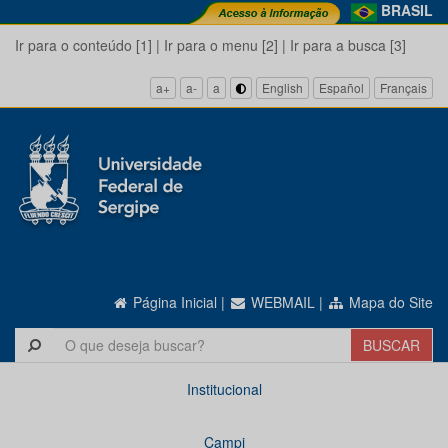
BRASIL
Ir para o conteúdo [1]
|
Ir para o menu [2]
|
Ir para a busca [3]
a+
a-
a
English
Español
Français
Página Inicial
|
WEBMAIL
|
Mapa do Site
Institucional
Campi