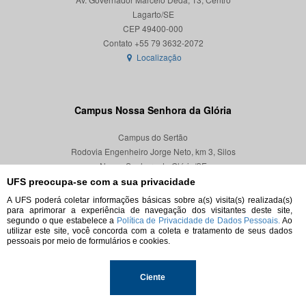
Lagarto/SE
CEP 49400-000
Localização
Campus Nossa Senhora da Glória
Campus do Sertão
Rodovia Engenheiro Jorge Neto, km 3, Silos
Nossa Senhora da Glória/SE
CEP 49680-000
UFS preocupa-se com a sua privacidade
A UFS poderá coletar informações básicas sobre a(s) visita(s) realizada(s)
Localização
para aprimorar a experiência de navegação dos visitantes deste site,
segundo o que estabelece a
Política de Privacidade de Dados Pessoais.
Ao
utilizar este site, você concorda com a coleta e tratamento de seus dados
pessoais por meio de formulários e cookies.
© 2026. Todos os direitos reservados.
Ciente
Universidade Federal de Sergipe.