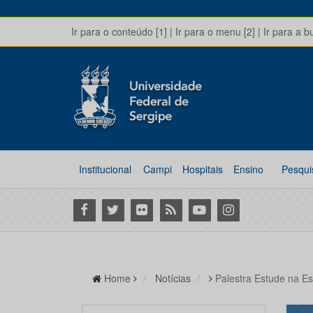
Ir para o conteúdo [1]
|
Ir para o menu [2]
|
Ir para a b
Institucional
Campi
Hospitais
Ensino
Pesqui
Facebook
Twitter
Flickr
RSS
Youtube
Instagram
Home
Notícias
Palestra Estude na E