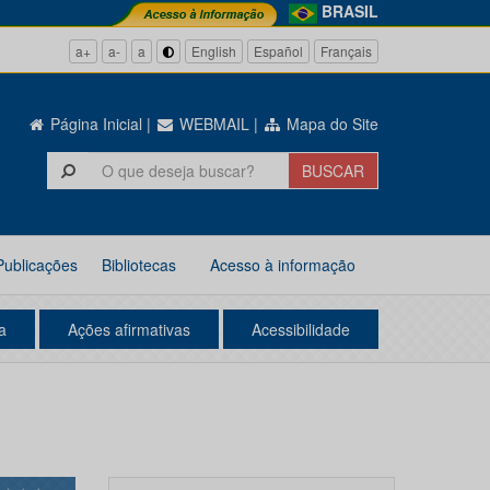
BRASIL
a+
a-
a
English
Español
Français
Página Inicial
|
WEBMAIL
|
Mapa do Site
Publicações
Bibliotecas
Acesso à informação
a
Ações afirmativas
Acessibilidade