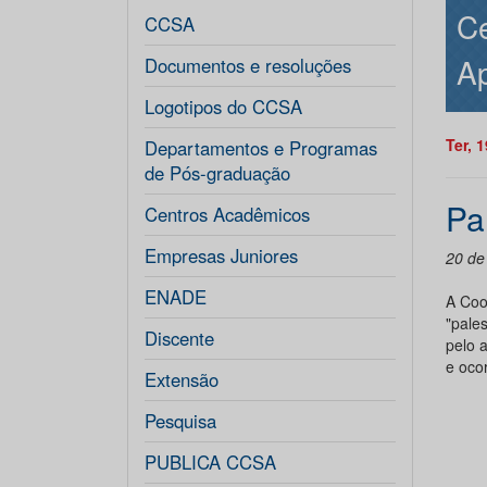
Ce
CCSA
Ap
Documentos e resoluções
Logotipos do CCSA
Ter, 
Departamentos e Programas
de Pós-graduação
Pa
Centros Acadêmicos
Empresas Juniores
20 de
ENADE
A Coo
"pale
Discente
pelo 
e ocor
Extensão
Pesquisa
PUBLICA CCSA