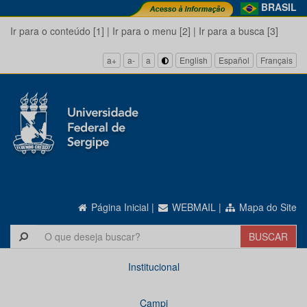
BRASIL
Ir para o conteúdo [1]
|
Ir para o menu [2]
|
Ir para a busca [3]
a+
a-
a
English
Español
Français
Página Inicial
|
WEBMAIL
|
Mapa do Site
Institucional
Campi