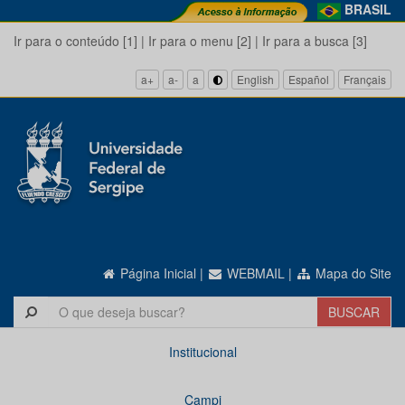
BRASIL
Ir para o conteúdo [1]
|
Ir para o menu [2]
|
Ir para a busca [3]
a+
a-
a
English
Español
Français
Página Inicial
|
WEBMAIL
|
Mapa do Site
Institucional
Campi