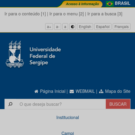
BRASIL
Ir para o conteúdo [1]
|
Ir para o menu [2]
|
Ir para a busca [3]
a+
a-
a
English
Español
Français
Página Inicial
|
WEBMAIL
|
Mapa do Site
Institucional
Campi