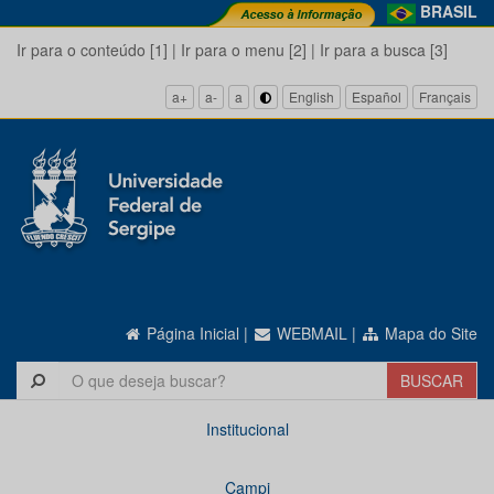
BRASIL
Ir para o conteúdo [1]
|
Ir para o menu [2]
|
Ir para a busca [3]
a+
a-
a
English
Español
Français
Página Inicial
|
WEBMAIL
|
Mapa do Site
Institucional
Campi