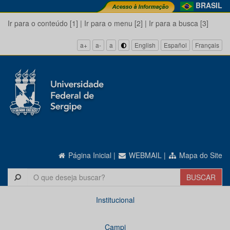
BRASIL
Ir para o conteúdo [1]
|
Ir para o menu [2]
|
Ir para a busca [3]
a+
a-
a
English
Español
Français
Página Inicial
|
WEBMAIL
|
Mapa do Site
Institucional
Campi