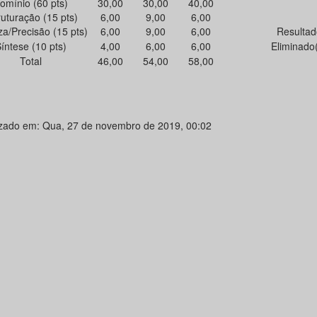
omínio (60 pts)
30,00
30,00
40,00
ruturação (15 pts)
6,00
9,00
6,00
za/Precisão (15 pts)
6,00
9,00
6,00
Resultad
íntese (10 pts)
4,00
6,00
6,00
Eliminado
Total
46,00
54,00
58,00
izado em: Qua, 27 de novembro de 2019, 00:02