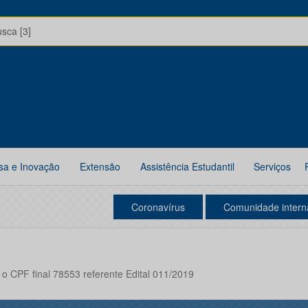
usca [3]
sa e Inovação
Extensão
Assistência Estudantil
Serviços
Coronavírus
Comunidade intern
o CPF final 78553 referente Edital 011/2019