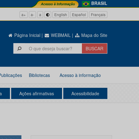
BRASIL
a+
a-
a
English
Español
Français
Página Inicial
|
WEBMAIL
|
Mapa do Site
Publicações
Bibliotecas
Acesso à informação
a
Ações afirmativas
Acessibilidade