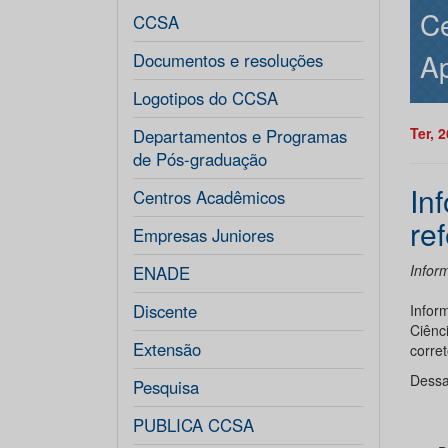
Ce
CCSA
Ap
Documentos e resoluções
Logotipos do CCSA
Ter, 
Departamentos e Programas
de Pós-graduação
In
Centros Acadêmicos
re
Empresas Juniores
Infor
ENADE
Discente
Infor
Ciênc
Extensão
corre
Dessa
Pesquisa
PUBLICA CCSA