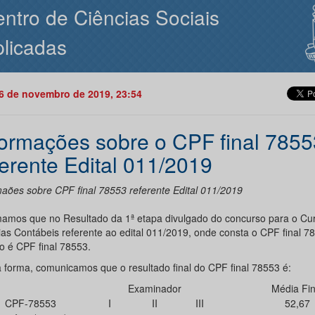
ntro de Ciências Sociais
licadas
26 de novembro de 2019, 23:54
formações sobre o CPF final 7855
ferente Edital 011/2019
maões sobre CPF final 78553 referente Edital 011/2019
mamos que no Resultado da 1ª etapa divulgado do concurso para o Cu
ias Contábeis referente ao edital 011/2019, onde consta o CPF final 7
to é CPF final 78553.
 forma, comunicamos que o resultado final do CPF final 78553 é:
Examinador
Média Fin
CPF-78553
I
II
III
52,67