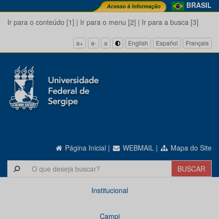
BRASIL
Ir para o conteúdo [1]
|
Ir para o menu [2]
|
Ir para a busca [3]
a+
a-
a
English
Español
Français
Página Inicial
|
WEBMAIL
|
Mapa do Site
Institucional
Campi