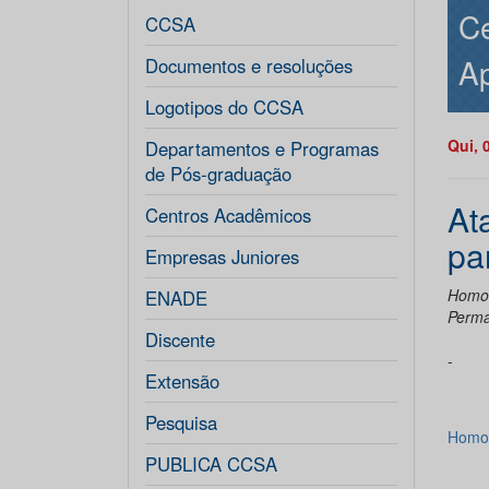
Ce
CCSA
Ap
Documentos e resoluções
Logotipos do CCSA
Qui, 
Departamentos e Programas
de Pós-graduação
At
Centros Acadêmicos
pa
Empresas Juniores
Homol
ENADE
Perma
Discente
-
Extensão
Pesquisa
Homol
PUBLICA CCSA