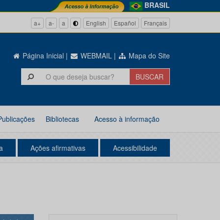
BRASIL
a+
a-
a
English
Español
Français
Página Inicial
|
WEBMAIL
|
Mapa do Site
Publicações
Bibliotecas
Acesso à informação
a
Ações afirmativas
Acessibilidade