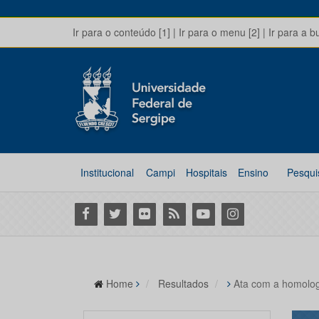
Ir para o conteúdo [1]
|
Ir para o menu [2]
|
Ir para a b
Institucional
Campi
Hospitais
Ensino
Pesqui
Facebook
Twitter
Flickr
RSS
Youtube
Instagram
Home
Resultados
Ata com a homolog