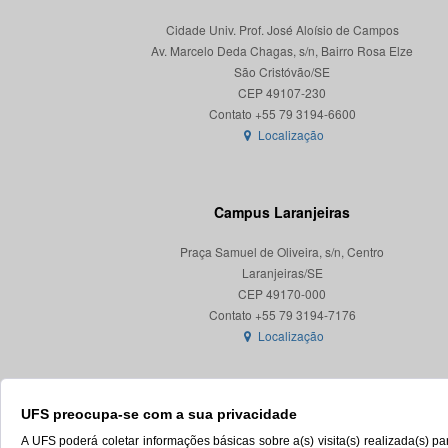
Cidade Univ. Prof. José Aloísio de Campos
Av. Marcelo Deda Chagas, s/n, Bairro Rosa Elze
São Cristóvão/SE
CEP 49107-230
Localização
Campus Laranjeiras
Praça Samuel de Oliveira, s/n, Centro
Laranjeiras/SE
CEP 49170-000
Localização
UFS preocupa-se com a sua privacidade
A UFS poderá coletar informações básicas sobre a(s) visita(s) realizada(s) 