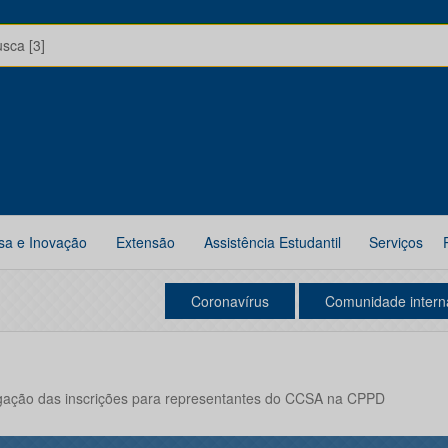
usca [3]
sa e Inovação
Extensão
Assistência Estudantil
Serviços
Coronavírus
Comunidade intern
ação das inscrições para representantes do CCSA na CPPD