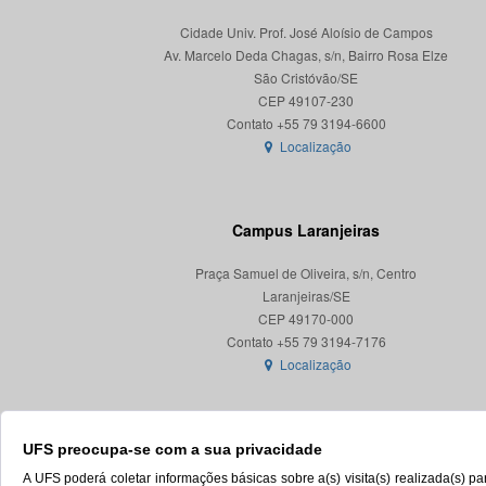
Cidade Univ. Prof. José Aloísio de Campos
Av. Marcelo Deda Chagas, s/n, Bairro Rosa Elze
São Cristóvão/SE
CEP 49107-230
Localização
Campus Laranjeiras
Praça Samuel de Oliveira, s/n, Centro
Laranjeiras/SE
CEP 49170-000
Localização
UFS preocupa-se com a sua privacidade
A UFS poderá coletar informações básicas sobre a(s) visita(s) realizada(s) 