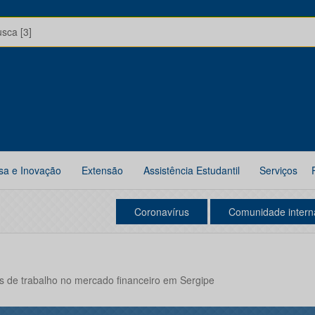
usca [3]
sa e Inovação
Extensão
Assistência Estudantil
Serviços
Coronavírus
Comunidade intern
s de trabalho no mercado financeiro em Sergipe