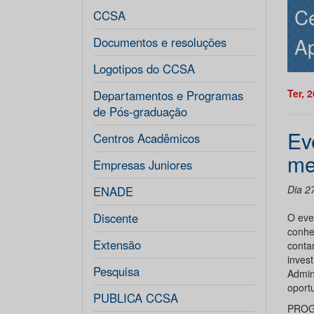
Ce
CCSA
Ap
Documentos e resoluções
Logotipos do CCSA
Ter, 
Departamentos e Programas
de Pós-graduação
Ev
Centros Acadêmicos
me
Empresas Juniores
Dia 27
ENADE
Discente
O eve
conhe
Extensão
conta
inves
Pesquisa
Admin
oport
PUBLICA CCSA
PROG