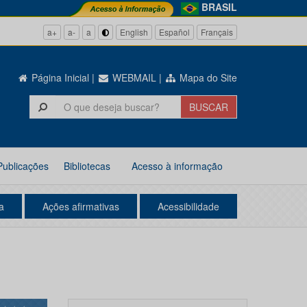
BRASIL
a+
a-
a
English
Español
Français
Página Inicial
|
WEBMAIL
|
Mapa do Site
Publicações
Bibliotecas
Acesso à informação
a
Ações afirmativas
Acessibilidade