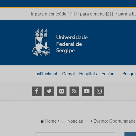
Ir para o conteúdo [1]
|
Ir para o menu [2]
|
Ir para a b
Institucional
Campi
Hospitais
Ensino
Pesqui
Facebook
Twitter
Flickr
RSS
Youtube
Instagram
Home
Notícias
Evento: Oportunidade