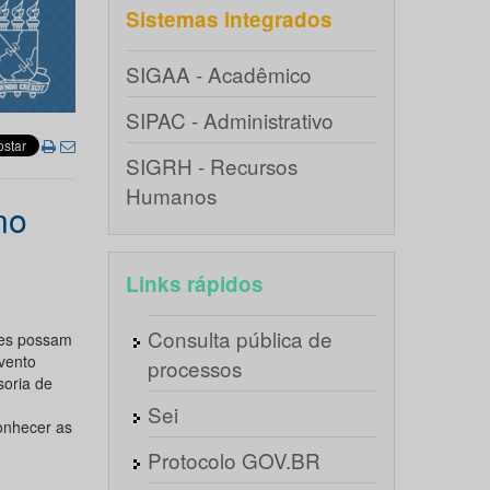
Sistemas integrados
SIGAA - Acadêmico
SIPAC - Administrativo
SIGRH - Recursos
Humanos
no
Links rápidos
Consulta pública de
tes possam
vento
processos
soria de
Sei
conhecer as
Protocolo GOV.BR