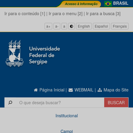
BRASIL
Ir para o conteúdo [1]
|
Ir para o menu [2]
|
Ir para a busca [3]
a+
a-
a
English
Español
Français
Página Inicial
|
WEBMAIL
|
Mapa do Site
Institucional
Campi