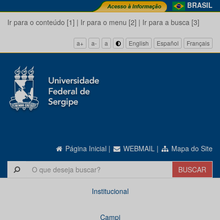
BRASIL
Ir para o conteúdo [1]
|
Ir para o menu [2]
|
Ir para a busca [3]
a+
a-
a
English
Español
Français
Página Inicial
|
WEBMAIL
|
Mapa do Site
Institucional
Campi