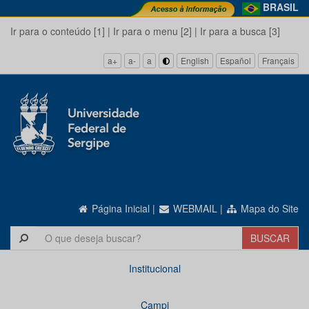
BRASIL
Ir para o conteúdo [1]
|
Ir para o menu [2]
|
Ir para a busca [3]
a+
a-
a
English
Español
Français
Página Inicial
|
WEBMAIL
|
Mapa do Site
Institucional
Campi