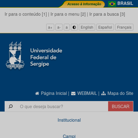
BRASIL
Ir para o conteúdo [1]
|
Ir para o menu [2]
|
Ir para a busca [3]
a+
a-
a
English
Español
Français
Página Inicial
|
WEBMAIL
|
Mapa do Site
Institucional
Campi