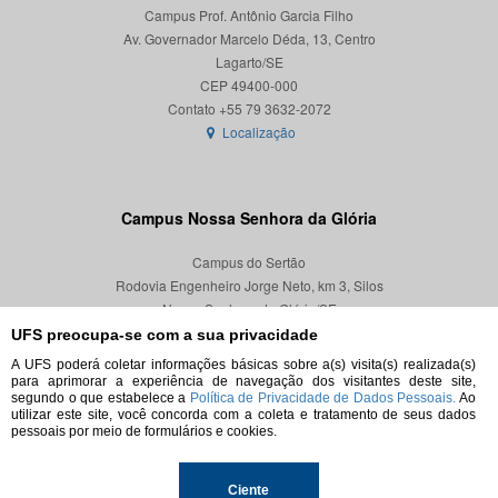
Campus Prof. Antônio Garcia Filho
Av. Governador Marcelo Déda, 13, Centro
Lagarto/SE
CEP 49400-000
Localização
Campus Nossa Senhora da Glória
Campus do Sertão
Rodovia Engenheiro Jorge Neto, km 3, Silos
Nossa Senhora da Glória/SE
CEP 49680-000
UFS preocupa-se com a sua privacidade
A UFS poderá coletar informações básicas sobre a(s) visita(s) realizada(s)
Localização
para aprimorar a experiência de navegação dos visitantes deste site,
segundo o que estabelece a
Política de Privacidade de Dados Pessoais.
Ao
utilizar este site, você concorda com a coleta e tratamento de seus dados
pessoais por meio de formulários e cookies.
© 2026. Todos os direitos reservados.
Ciente