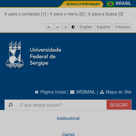
BRASIL
Ir para o conteúdo [1]
|
Ir para o menu [2]
|
Ir para a busca [3]
a+
a-
a
English
Español
Français
Página Inicial
|
WEBMAIL
|
Mapa do Site
Institucional
Campi