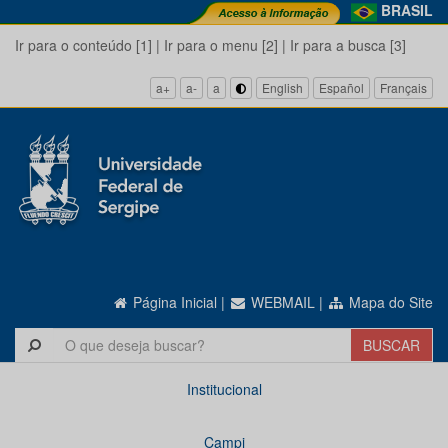
BRASIL
Ir para o conteúdo [1]
|
Ir para o menu [2]
|
Ir para a busca [3]
a+
a-
a
English
Español
Français
Página Inicial
|
WEBMAIL
|
Mapa do Site
Institucional
Campi