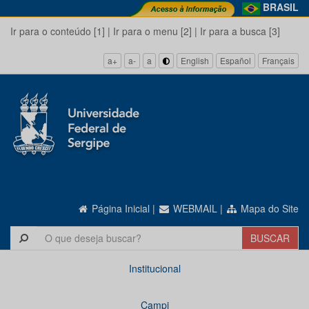
BRASIL
Ir para o conteúdo [1]
|
Ir para o menu [2]
|
Ir para a busca [3]
a+
a-
a
English
Español
Français
Página Inicial
|
WEBMAIL
|
Mapa do Site
Institucional
Campi