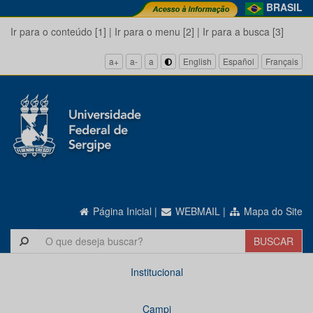
BRASIL
Ir para o conteúdo [1]
|
Ir para o menu [2]
|
Ir para a busca [3]
a+
a-
a
English
Español
Français
Página Inicial
|
WEBMAIL
|
Mapa do Site
Institucional
Campi