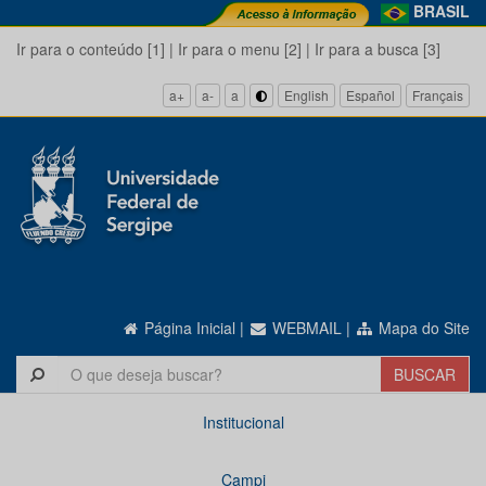
BRASIL
Ir para o conteúdo [1]
|
Ir para o menu [2]
|
Ir para a busca [3]
a+
a-
a
English
Español
Français
Página Inicial
|
WEBMAIL
|
Mapa do Site
Institucional
Campi