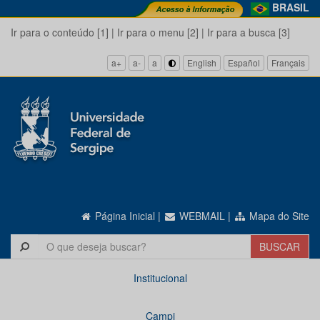
BRASIL
Ir para o conteúdo [1]
|
Ir para o menu [2]
|
Ir para a busca [3]
a+
a-
a
English
Español
Français
Página Inicial
|
WEBMAIL
|
Mapa do Site
Institucional
Campi