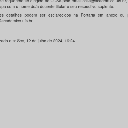
de requerimento dirigido ao CCSA pelo email ccsa@academico.ufs.br, 
apa com o nome do/a docente titular e seu respectivo suplente.
es detalhes podem ser esclarecidos na Portaria em anexo ou 
academico.ufs.br
izado em: Sex, 12 de julho de 2024, 16:24