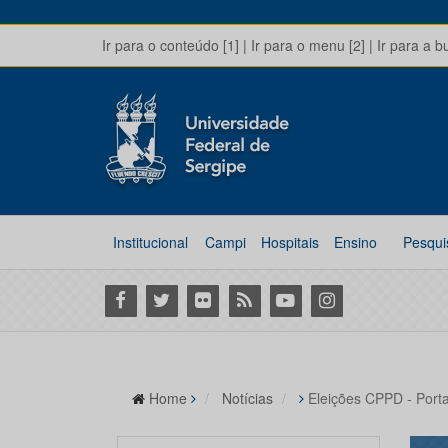
Ir para o conteúdo [1]
|
Ir para o menu [2]
|
Ir para a b
Institucional
Campi
Hospitais
Ensino
Pesqui
Facebook
Twitter
Flickr
RSS
Youtube
Instagram
Home
Notícias
Eleições CPPD - Port