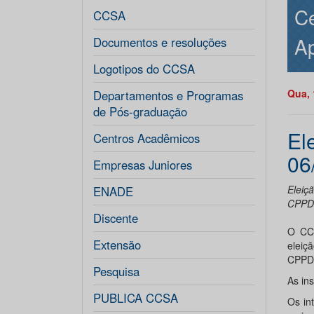
Ce
CCSA
Ap
Documentos e resoluções
Logotipos do CCSA
Qua, 
Departamentos e Programas
de Pós-graduação
El
Centros Acadêmicos
06
Empresas Juniores
Eleiç
ENADE
CPPD 
Discente
O CCS
Extensão
eleiç
CPPD 
Pesquisa
As in
PUBLICA CCSA
Os in