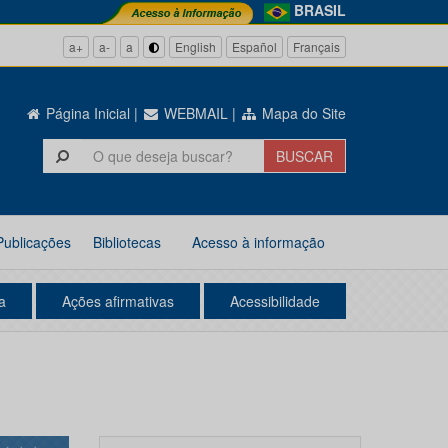
BRASIL
a+
a-
a
English
Español
Français
Página Inicial
|
WEBMAIL
|
Mapa do Site
Publicações
Bibliotecas
Acesso à informação
a
Ações afirmativas
Acessibilidade