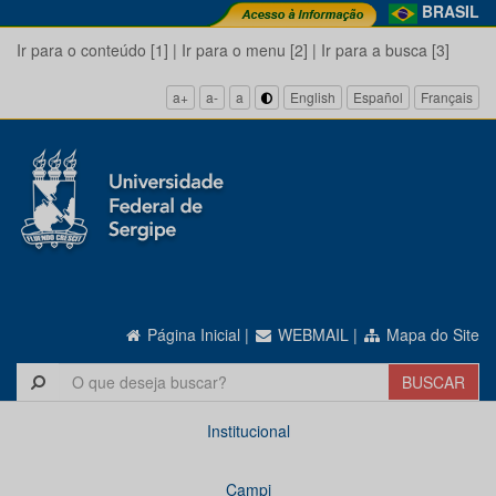
BRASIL
Ir para o conteúdo [1]
|
Ir para o menu [2]
|
Ir para a busca [3]
a+
a-
a
English
Español
Français
Página Inicial
|
WEBMAIL
|
Mapa do Site
Institucional
Campi