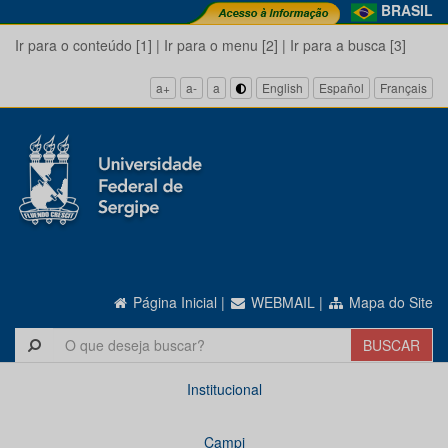
BRASIL
Ir para o conteúdo [1]
|
Ir para o menu [2]
|
Ir para a busca [3]
a+
a-
a
English
Español
Français
Página Inicial
|
WEBMAIL
|
Mapa do Site
Institucional
Campi