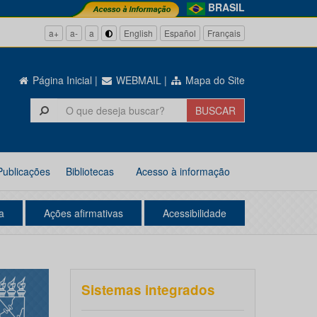
BRASIL
a+
a-
a
English
Español
Français
Página Inicial
|
WEBMAIL
|
Mapa do Site
Publicações
Bibliotecas
Acesso à informação
a
Ações afirmativas
Acessibilidade
Sistemas integrados