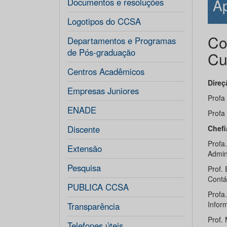
Ap
Documentos e resoluções
Logotipos do CCSA
Co
Departamentos e Programas
de Pós-graduação
Cu
Centros Acadêmicos
Dire
Empresas Juniores
Profa
ENADE
Profa
Discente
Chefi
Profa
Extensão
Admin
Pesquisa
Prof.
Contá
PUBLICA CCSA
Profa
Infor
Transparência
Prof.
Telefones úteis