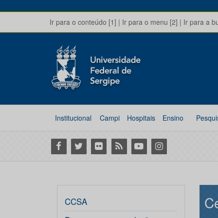
Ir para o conteúdo [1]
|
Ir para o menu [2]
|
Ir para a b
Institucional
Campi
Hospitais
Ensino
Pesqui
Facebook
Twitter
Flickr
RSS
Youtube
Instagram
Ce
CCSA