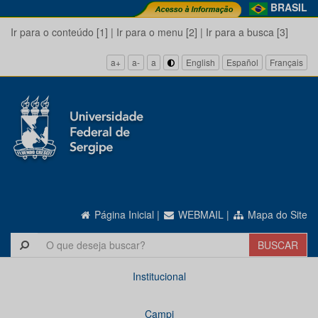
BRASIL
Ir para o conteúdo [1]
|
Ir para o menu [2]
|
Ir para a busca [3]
a+
a-
a
English
Español
Français
Página Inicial
|
WEBMAIL
|
Mapa do Site
Institucional
Campi