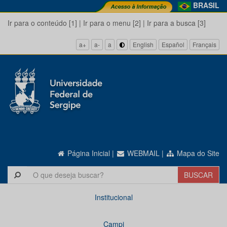
BRASIL
Ir para o conteúdo [1]
|
Ir para o menu [2]
|
Ir para a busca [3]
a+
a-
a
English
Español
Français
Página Inicial
|
WEBMAIL
|
Mapa do Site
Institucional
Campi